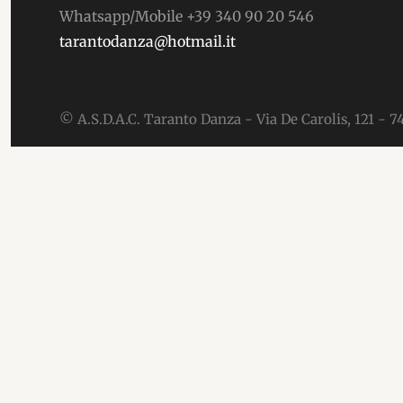
Whatsapp/Mobile +39 340 90 20 546
tarantodanza@hotmail.it
© A.S.D.A.C. Taranto Danza - Via De Carolis, 121 - 