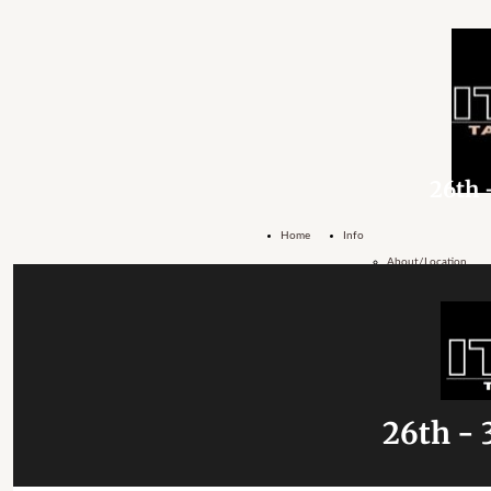
26th 
Home
Info
About/Location
- ENG
About/Location
- ITA
26th - 